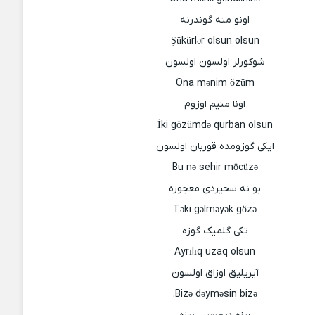
اونو منه گوندرنه
Şükürlər olsun olsun
شوکورلر اولسون اولسون
Ona mənim özüm
اونا منیم اوزوم
İki gözümdə qurban olsun
ایکی گوزومده قوربان اولسون
Bu nə sehir möcüzə
بو نه سحیردی معجوزه
Təki gəlməyək gözə
تکی گلمیک گوزه
Ayrılıq uzaq olsun
آیریلیق اوزاق اولسون
Bizə dəyməsin bizə.