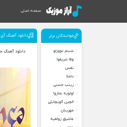
صفحه اصلی
دانلود آهنگ آی 
خوانندگان برتر
شبنم تووزلو
دانلود آهنگ ج
وفا شریفوا
نفس
داملا
زینب حسنی
اولویه نمازوا
الچین گویچایلی
مهریبان
عاشیق زولفیه