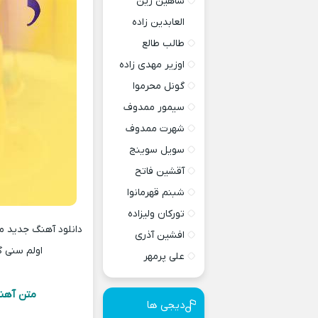
شاهین زین
العابدین زاده
طالب طالع
اوزیر مهدی زاده
گونل محرموا
سیمور ممدوف
شهرت ممدوف
سویل سوینج
آقشین فاتح
شبنم قهرمانوا
تورکان ولیزاده
افشین آذری
اولم سنی 
علی پرمهر
متن آهنگ
دیجی ها