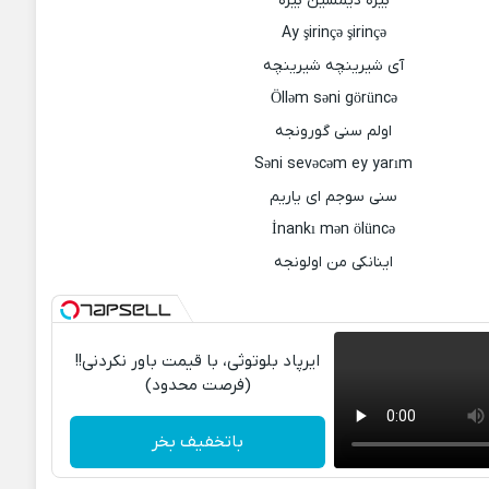
بیزه دیمسین بیزه
Ay şirinçə şirinçə
آی شیرینچه شیرینچه
Ölləm səni görüncə
اولم سنی گورونجه
Səni sevəcəm ey yarım
سنی سوجم ای یاریم
İnankı mən ölüncə
اینانکی من اولونجه
ایرپاد بلوتوثی، با قیمت باور نکردنی!!
(فرصت محدود)
باتخفیف بخر