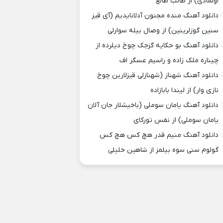
اولمادی) از طالب طالع
دانلود آهنگ منده مجنون آدلانایدیم (آی قیز
سنین گوزلرینین) از وصال بیله سوارلی
دانلود آهنگ بو حکایه گزجک چوخ دیلرده از
چیناره ملک زاده و راسیم عسگر اف
دانلود آهنگ شهناز (شهنازلی قیزلارین چوخ
نازی وار) از لیندا بابازاده
دانلود آهنگ یامان سوملی (باخیشلار جان آلان
یامان سوملی) از نفس تورکای
دانلود آهنگ منیم قدر هچ کس هچ کس
گولوم سنی سوه بیلمز از شاهین خلیلی