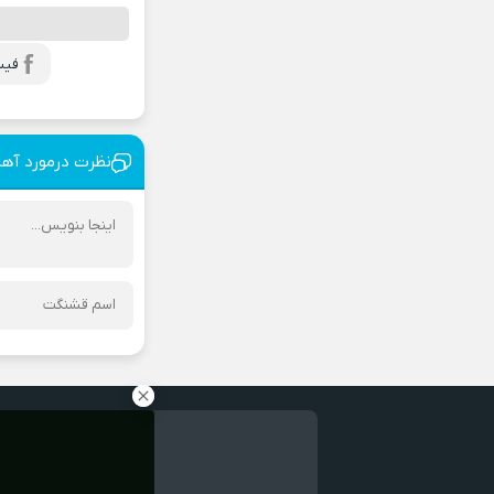
فیس
نظرت درمورد آه