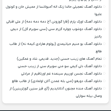
دانلود آهنگ تعجیلی حالدا زنگ اله آمبولانسا از ممیش خان و کونول
علیوا
دانلود آهنگ اورک پارم (قارا گوزونن آخ دمه دمه دمه) از علی اقبالی
دانلود آهنگ دوشوب چولره گزرم سنی (سنی سویرم گل) از دیجی
یالنیز
دانلود آهنگ بو منیم حیاتیمدی (یولوم هارادی کیمه نه) از طالب
طالع
تمام آهنگ های زینب حسنی (جدید، قدیمی، شاد و غمگین)
دانلود آهنگ دلی کیمی سو منی سویرم سنی از زینب حسنی
دانلود آهنگ نجسن اورییم سینمده غم اورتاقیم از مرادلی
دانلود آهنگ دویغو (منی بله غمدن آلان اولمادی) از طالب طالع
دانلود آهنگ منده مجنون آدلانایدیم (آی قیز سنین گوزلرینین) از
وصال بیله سوارلی