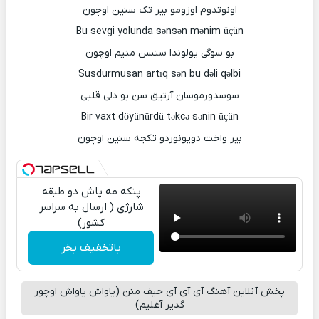
اونوتدوم اوزومو بیر تک سنین اوچون
Bu sevgi yolunda sənsən mənim üçün
بو سوگی یولوندا سنسن منیم اوچون
Susdurmusan artıq sən bu dəli qəlbi
سوسدورموسان آرتیق سن بو دلی قلبی
Bir vaxt döyünürdü təkcə sənin üçün
بیر واخت دویونوردو تکجه سنین اوچون
پنکه مه پاش دو طبقه
شارژی ( ارسال به سراسر
کشور)
باتخفیف بخر
پخش آنلاین آهنگ آی آی آی حیف منن (یاواش یاواش اوچور
گدیر آغلیم)