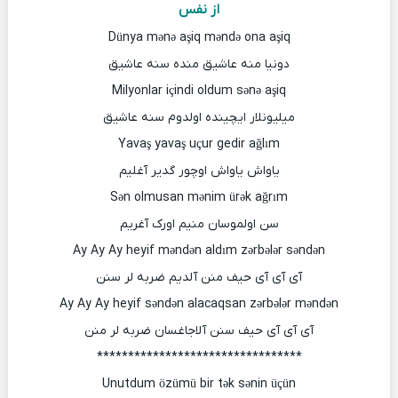
از نفس
Dünya mənə aşiq məndə ona aşiq
دونیا منه عاشیق منده سنه عاشیق
Milyonlar içindi oldum sənə aşiq
میلیونلار ایچینده اولدوم سنه عاشیق
Yavaş yavaş uçur gedir ağlım
یاواش یاواش اوچور گدیر آغلیم
Sən olmusan mənim ürək ağrım
سن اولموسان منیم اورک آغریم
Ay Ay Ay heyif məndən aldım zərbələr səndən
آی آی آی حیف منن آلدیم ضربه لر سنن
Ay Ay Ay heyif səndən alacaqsan zərbələr məndən
آی آی آی حیف سنن آلاجاغسان ضربه لر منن
*********************************
Unutdum özümü bir tək sənin üçün