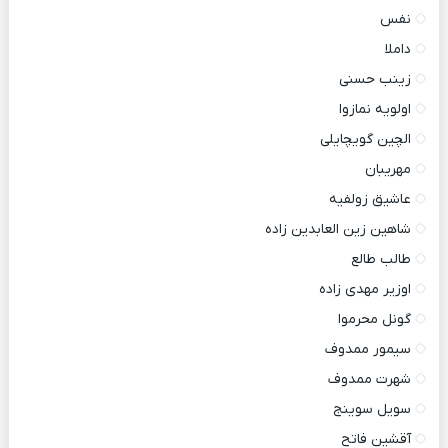
نفس
داملا
زینب حسنی
اولویه نمازوا
الچین گویچایلی
مهریبان
عاشیق زولفیه
شاهین زین العابدین زاده
طالب طالع
اوزیر مهدی زاده
گونل محرموا
سیمور ممدوف
شهرت ممدوف
سویل سوینج
آقشین فاتح