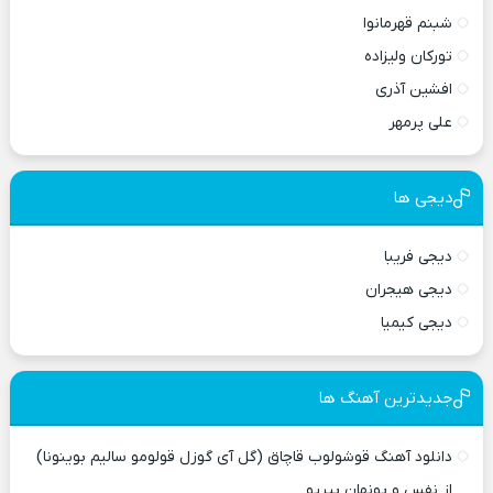
شبنم قهرمانوا
تورکان ولیزاده
افشین آذری
علی پرمهر
دیجی ها
دیجی فریبا
دیجی هیجران
دیجی کیمیا
جدیدترین آهنگ ها
دانلود آهنگ قوشولوب قاچاق (گل آی گوزل قولومو سالیم بوینونا)
از نفس و پونهان پیریو