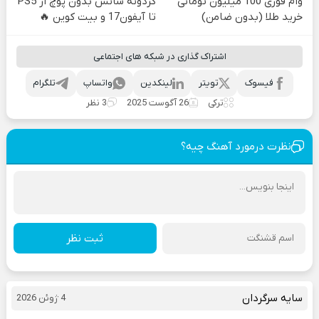
وام فوری 100 میلیون تومانی
گردونه شانس بدون پوچ از PS5
خرید طلا (بدون ضامن)
تا آیفون17 و بیت کوین 🔥
اشتراک گذاری در شبکه های اجتماعی
فیسوک
تویتر
لینکدین
واتساپ
تلگرام
ترکی
26 آگوست 2025
3 نظر
نظرت درمورد آهنگ چیه؟
ثبت نظر
سایه سرگردان
4 ژوئن 2026