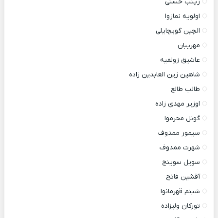
زینب حسنی
اولویه نمازوا
الچین گویچایلی
مهریبان
عاشیق زولفیه
شاهین زین العابدین زاده
طالب طالع
اوزیر مهدی زاده
گونل محرموا
سیمور ممدوف
شهرت ممدوف
سویل سوینج
آقشین فاتح
شبنم قهرمانوا
تورکان ولیزاده