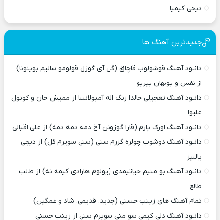
دیجی کیمیا
جدیدترین آهنگ ها
دانلود آهنگ قوشولوب قاچاق (گل آی گوزل قولومو سالیم بوینونا)
از نفس و پونهان پیریو
دانلود آهنگ تعجیلی حالدا زنگ اله آمبولانسا از ممیش خان و کونول
علیوا
دانلود آهنگ اورک پارم (قارا گوزونن آخ دمه دمه دمه) از علی اقبالی
دانلود آهنگ دوشوب چولره گزرم سنی (سنی سویرم گل) از دیجی
یالنیز
دانلود آهنگ بو منیم حیاتیمدی (یولوم هارادی کیمه نه) از طالب
طالع
تمام آهنگ های زینب حسنی (جدید، قدیمی، شاد و غمگین)
دانلود آهنگ دلی کیمی سو منی سویرم سنی از زینب حسنی