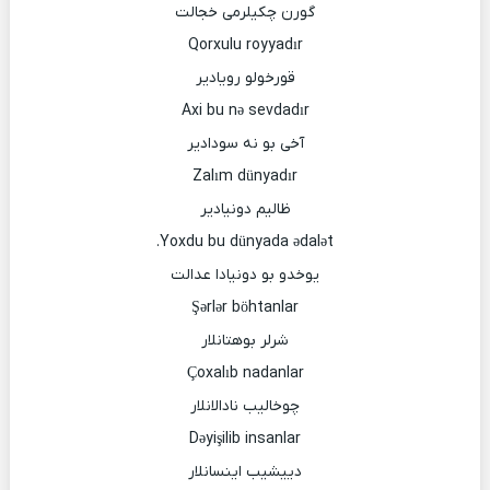
گورن چکیلرمی خجالت
Qorxulu royyadır
قورخولو رویادیر
Axi bu nə sevdadır
آخی بو نه سودادیر
Zalım dünyadır
ظالیم دونیادیر
Yoxdu bu dünyada ədalət.
یوخدو بو دونیادا عدالت
Şərlər böhtanlar
شرلر بوهتانلار
Çoxalıb nadanlar
چوخالیب نادالانلار
Dəyişilib insanlar
دییشیب اینسانلار