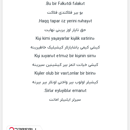
Bu bir Fəlkətdi fəlakət.
بو بیر فلاکتدی فلاکت
Haqq tapar öz yerini nəhayət.
حق تاپار اوز یرینی نهایت
Kişi kimi yaşayarlar kişilik xatirinə
کیشی کیمی یاشایارلار کیشیلیک خاطیرینه
Kişi xəyanət etməz bir kişinin sirnə
کیشی خیانت اتمز بیر کیشینین سیرینه
Kişiler olub bir vaxt,onlar bir birinə
کیشیلر اولوب بیر واختی اونلار بیر بیرنه
Sirlər eyləyiblər emanət.
سیرلر ایلبیلر امانت