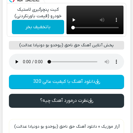
کیت پنچرگیری لاستیک
خودرو (قیمت باورنکردنی)
باتخفیف بخر
پخش آنلاین آهنگ حق ناحق (یوخدو بو دونیادا عدالت)
دانلود آهنگ با کیفیت عالی 320
نظرت درمورد آهنگ چیه؟
آراز موزیک
»
دانلود آهنگ حق ناحق (یوخدو بو دونیادا عدالت)