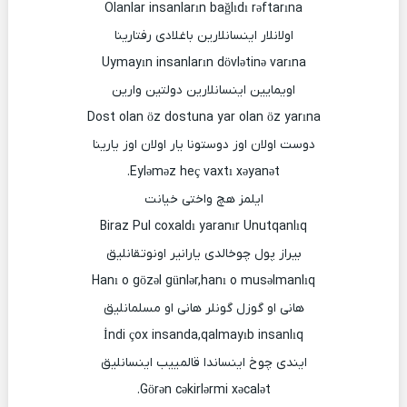
Olanlar insanların bağlıdı rəftarına
اولانلار اینسانلارین باغلادی رفتارینا
Uymayın insanların dövlətinə varına
اویمایین اینسانلارین دولتین وارین
Dost olan öz dostuna yar olan öz yarına
دوست اولان اوز دوستونا یار اولان اوز یارینا
Eyləməz heç vaxtı xəyanət.
ایلمز هچ واختی خیانت
Biraz Pul coxaldı yaranır Unutqanlıq
بیراز پول چوخالدی یارانیر اونوتقانلیق
Hanı o gözəl günlər,hanı o musəlmanlıq
هانی او گوزل گونلر هانی او مسلمانلیق
İndi çox insanda,qalmayıb insanlıq
ایندی چوخ اینساندا قالمییب اینسانلیق
Görən cəkirlərmi xəcalət.