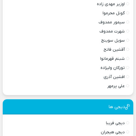
اوزیر مهدی زاده
گونل محرموا
سیمور ممدوف
شهرت ممدوف
سویل سوینج
آقشین فاتح
شبنم قهرمانوا
تورکان ولیزاده
افشین آذری
علی پرمهر
دیجی ها
دیجی فریبا
دیجی هیجران