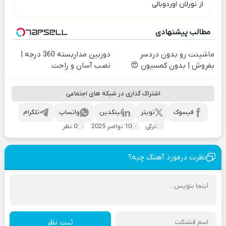
از نورلان اوردوبالی
مطالب پیشنهادی
ماشینت رو بدون دردسر
دوربین مداربسته 360 درجه |
بفروش | بدون کمسیون 😍
نصب آسان و راحت
اشتراک گذاری در شبکه های اجتماعی
فیسوک
تویتر
لینکدین
واتساپ
تلگرام
ترکی
10 نوامبر 2025
0 نظر
نظرت درمورد آهنگ چیه؟
ثبت نظر