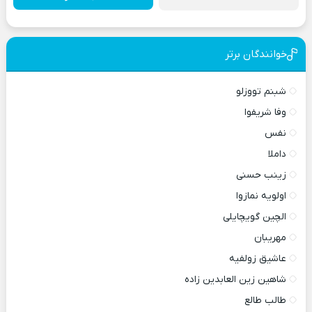
خوانندگان برتر
شبنم تووزلو
وفا شریفوا
نفس
داملا
زینب حسنی
اولویه نمازوا
الچین گویچایلی
مهریبان
عاشیق زولفیه
شاهین زین العابدین زاده
طالب طالع