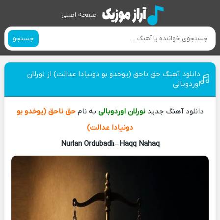
صفحه اصلی
جستجو
دانلود آهنگ حق ناحق (یوخدو بو دونیادا عدالت) از نورلان
اوردوبالی
دانلود آهنگ جدید
نورلان اوردوبالی
به نام
حق ناحق (یوخدو بو
دونیادا عدالت)
Nurlan Ordubadlı
–
Haqq Nahaq