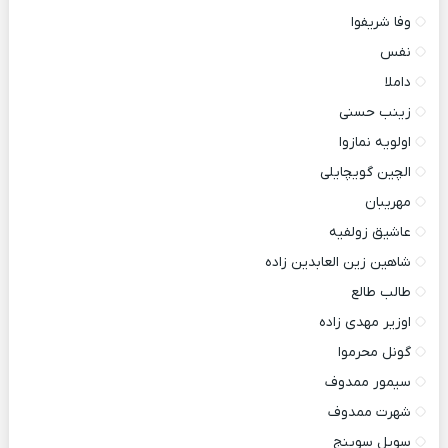
وفا شریفوا
نفس
داملا
زینب حسنی
اولویه نمازوا
الچین گویچایلی
مهریبان
عاشیق زولفیه
شاهین زین العابدین زاده
طالب طالع
اوزیر مهدی زاده
گونل محرموا
سیمور ممدوف
شهرت ممدوف
سویل سوینج