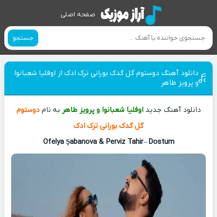
صفحه اصلی
جستجو
دانلود آهنگ دوستوم گل گدک بورانی ترک ادک از اوفلیا شعبانوا
و پرویز طاهر
دانلود آهنگ جدید
اوفلیا شعبانوا و پرویز طاهر
به نام
دوستوم
گل گدک بورانی ترک ادک
Ofelya Şabanova & Perviz Tahir
–
Dostum