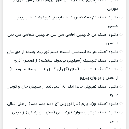
دانلود آهنگ پاپوری (حایاتیم سن سن آرزوم دیلییم سن سن) از
مورمن
دانلود آهنگ دم دمه دمنن دمه چاینیکی قویدوم دمه از زینب
حسنی
دانلود آهنگ من خانیمین آقاسی سن سن جانیمین شفاسی سن سن
از نفس
دانلود آهنگ هر نه ایستسن ایسته منیم گوزلریم اوسته از مهریبان
دانلود آهنگ گلینلیک (سوگینی بولدوک عشقیم) از افشین آذری
دانلود آهنگ قوشولوب قاچاق (گل آی گوزل قولومو سالیم بوینونا)
از نفس و پونهان پیریو
دانلود آهنگ تعجیلی حالدا زنگ اله آمبولانسا از ممیش خان و کونول
علیوا
دانلود آهنگ اورک پارم (قارا گوزونن آخ دمه دمه دمه) از علی اقبالی
دانلود آهنگ دوشوب چولره گزرم سنی (سنی سویرم گل) از دیجی
یالنیز