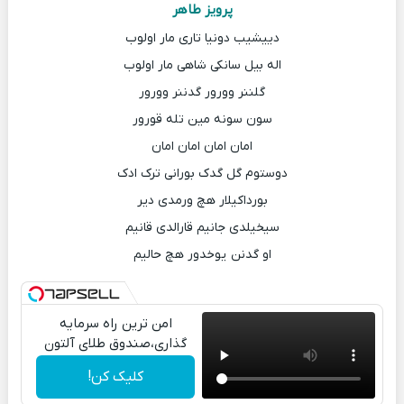
پرویز طاهر
دییشیب دونیا تاری مار اولوب
اله بیل سانکی شاهی مار اولوب
گلننر وورور گدننر وورور
سون سونه مین تله قورور
امان امان امان امان
دوستوم گل گدک بورانی ترک ادک
بورداکیلار هچ ورمدی دیر
سیخیلدی جانیم قارالدی قانیم
او گدنن یوخدور هچ حالیم
امن ترین راه سرمایه
گذاری،صندوق طلای آلتون
کلیک کن!