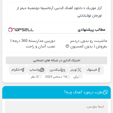
آراز موزیک
»
دانلود آهنگ گدنین آرخاسیجا دوشمیه دیمز از
اورخان لوکباتانلی
مطالب پیشنهادی
ماشینت رو بدون دردسر
دوربین مداربسته 360 درجه |
بفروش | بدون کمسیون 😍
نصب آسان و راحت
اشتراک گذاری در شبکه های اجتماعی
فیسوک
تویتر
لینکدین
واتساپ
تلگرام
ترکی
14 دسامبر 2025
0 نظر
نظرت درمورد آهنگ چیه؟