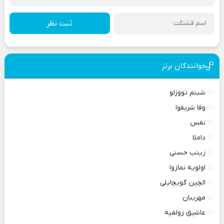
ثبت نظر
خوانندگان برتر
شبنم تووزلو
وفا شریفوا
نفس
داملا
زینب حسنی
اولویه نمازوا
الچین گویچایلی
مهریبان
عاشیق زولفیه