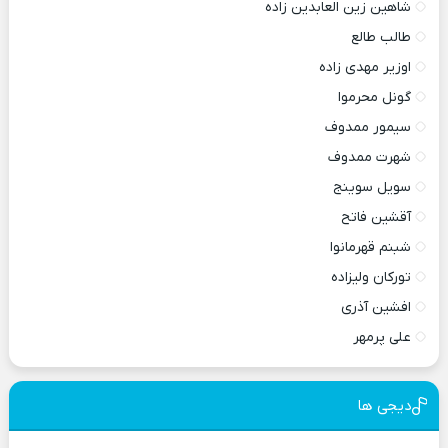
شاهین زین العابدین زاده
طالب طالع
اوزیر مهدی زاده
گونل محرموا
سیمور ممدوف
شهرت ممدوف
سویل سوینج
آقشین فاتح
شبنم قهرمانوا
تورکان ولیزاده
افشین آذری
علی پرمهر
دیجی ها