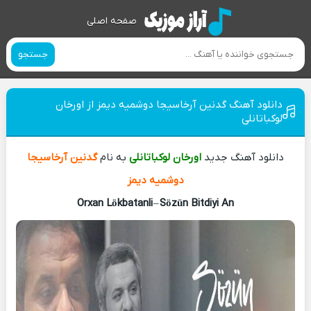
صفحه اصلی
جستجو
دانلود آهنگ گدنین آرخاسیجا دوشمیه دیمز از اورخان
لوکباتانلی
دانلود آهنگ جدید
اورخان لوکباتانلی
به نام
گدنین آرخاسیجا
دوشمیه دیمز
Orxan Lökbatanli
–
Sözün Bitdiyi An