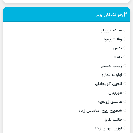
خوانندگان برتر
شبنم تووزلو
وفا شریفوا
نفس
داملا
زینب حسنی
اولویه نمازوا
الچین گویچایلی
مهریبان
عاشیق زولفیه
شاهین زین العابدین زاده
طالب طالع
اوزیر مهدی زاده