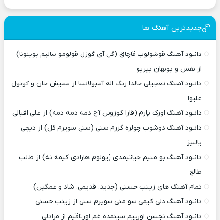
جدیدترین آهنگ ها
دانلود آهنگ قوشولوب قاچاق (گل آی گوزل قولومو سالیم بوینونا)
از نفس و پونهان پیریو
دانلود آهنگ تعجیلی حالدا زنگ اله آمبولانسا از ممیش خان و کونول
علیوا
دانلود آهنگ اورک پارم (قارا گوزونن آخ دمه دمه دمه) از علی اقبالی
دانلود آهنگ دوشوب چولره گزرم سنی (سنی سویرم گل) از دیجی
یالنیز
دانلود آهنگ بو منیم حیاتیمدی (یولوم هارادی کیمه نه) از طالب
طالع
تمام آهنگ های زینب حسنی (جدید، قدیمی، شاد و غمگین)
دانلود آهنگ دلی کیمی سو منی سویرم سنی از زینب حسنی
دانلود آهنگ نجسن اورییم سینمده غم اورتاقیم از مرادلی