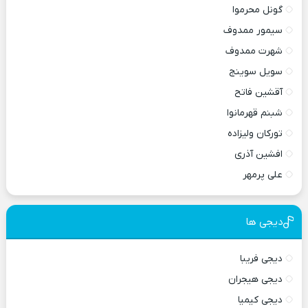
گونل محرموا
سیمور ممدوف
شهرت ممدوف
سویل سوینج
آقشین فاتح
شبنم قهرمانوا
تورکان ولیزاده
افشین آذری
علی پرمهر
دیجی ها
دیجی فریبا
دیجی هیجران
دیجی کیمیا