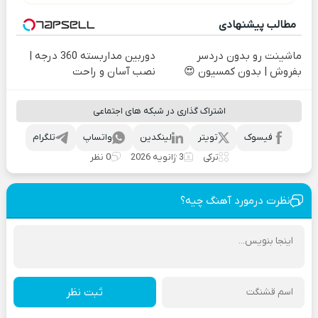
مطالب پیشنهادی
ماشینت رو بدون دردسر
دوربین مداربسته 360 درجه |
بفروش | بدون کمسیون 😍
نصب آسان و راحت
اشتراک گذاری در شبکه های اجتماعی
فیسوک
تویتر
لینکدین
واتساپ
تلگرام
ترکی
3 ژانویه 2026
0 نظر
نظرت درمورد آهنگ چیه؟
ثبت نظر