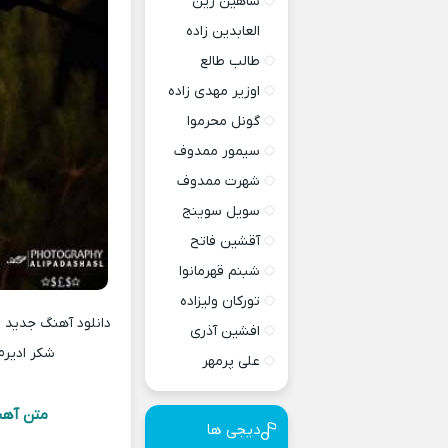
شاهین زین
العابدین زاده
طالب طالع
اوزیر مهدی زاده
گونل محرموا
سیمور ممدوف
شهرت ممدوف
سویل سوینج
آقشین فاتح
شبنم قهرمانوا
تورکان ولیزاده
افشین آذری
شکر ادیرم 
علی پرمهر
متن آهنگ
دیجی ها