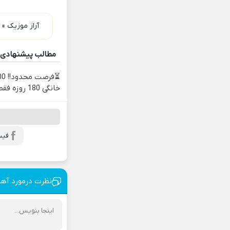
آراز موزیک
»
مطالب پیشنهادی
خانگی 180 روزه فقط 600 هزارتومان!!
فیس
نظرت درمورد آه