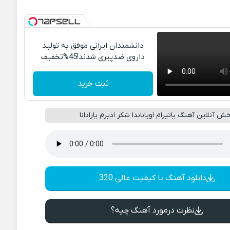
دانشمندان ایرانی موفق به تولید
داروی ضدپیری شدند!45%تخفیف
ثبت خرید
ش آنلاین آهنگ یاتیرام اویاناندا شکر ادیرم یارادانا
دانلود آهنگ با کیفیت عالی 320
نظرت درمورد آهنگ چیه؟