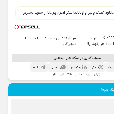
دانلود آهنگ یاتیرام اویاناندا شکر ادیرم یارادانا از سعید دسترنج
⏳فرصت محدود!! 3000گیگ اینترنت
سرمایه‌گذاری بلندمدت با خرید طلا از
دیجی‌کالا
اشتراک گذاری در شبکه های اجتماعی
وک
تویتر
لینکدین
واتساپ
تلگرام
ترکی
7 دسامبر 2025
0 نظر
نگ چیه؟