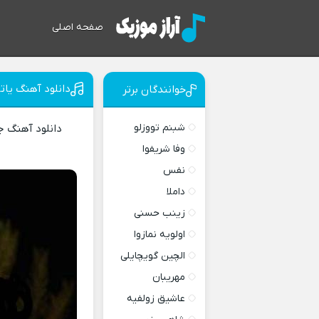
صفحه اصلی
دانلود آهنگ یاتی
خوانندگان برتر
شبنم تووزلو
دانلود آهنگ 
وفا شریفوا
نفس
داملا
زینب حسنی
اولویه نمازوا
الچین گویچایلی
مهریبان
عاشیق زولفیه