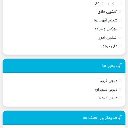
سویل سوینج
آقشین فاتح
شبنم قهرمانوا
تورکان ولیزاده
افشین آذری
علی پرمهر
دیجی ها
دیجی فریبا
دیجی هیجران
دیجی کیمیا
جدیدترین آهنگ ها