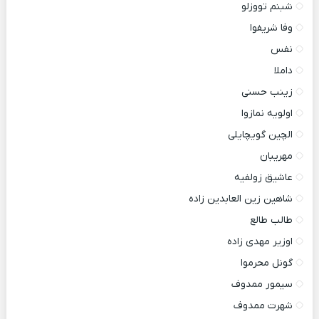
شبنم تووزلو
وفا شریفوا
نفس
داملا
زینب حسنی
اولویه نمازوا
الچین گویچایلی
مهریبان
عاشیق زولفیه
شاهین زین العابدین زاده
طالب طالع
اوزیر مهدی زاده
گونل محرموا
سیمور ممدوف
شهرت ممدوف