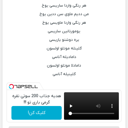
هر رنگى واردا ساريسى یوخ
من دديم ماوى سن ددين يوخ
هر رنگى واردا ماویسی يوخ
یومورتانین ساریسی
یره دوشتو یاریسی
گلینله موتلو اولسون
دامادیله آناسی
دامادلا موتلو اولسون
گلینیله آناسی
هدیه جذاب 200 سوتی نقره
گرمی باری تو !!!
کلیک کن!