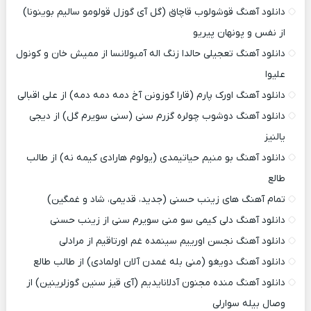
دانلود آهنگ قوشولوب قاچاق (گل آی گوزل قولومو سالیم بوینونا)
از نفس و پونهان پیریو
دانلود آهنگ تعجیلی حالدا زنگ اله آمبولانسا از ممیش خان و کونول
علیوا
دانلود آهنگ اورک پارم (قارا گوزونن آخ دمه دمه دمه) از علی اقبالی
دانلود آهنگ دوشوب چولره گزرم سنی (سنی سویرم گل) از دیجی
یالنیز
دانلود آهنگ بو منیم حیاتیمدی (یولوم هارادی کیمه نه) از طالب
طالع
تمام آهنگ های زینب حسنی (جدید، قدیمی، شاد و غمگین)
دانلود آهنگ دلی کیمی سو منی سویرم سنی از زینب حسنی
دانلود آهنگ نجسن اورییم سینمده غم اورتاقیم از مرادلی
دانلود آهنگ دویغو (منی بله غمدن آلان اولمادی) از طالب طالع
دانلود آهنگ منده مجنون آدلانایدیم (آی قیز سنین گوزلرینین) از
وصال بیله سوارلی