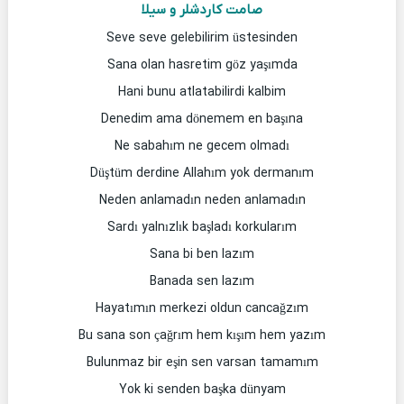
صامت کاردشلر و سیلا
Seve seve gelebilirim üstesinden
Sana olan hasretim göz yaşımda
Hani bunu atlatabilirdi kalbim
Denedim ama dönemem en başına
Ne sabahım ne gecem olmadı
Düştüm derdine Allahım yok dermanım
Neden anlamadın neden anlamadın
Sardı yalnızlık başladı korkularım
Sana bi ben lazım
Banada sen lazım
Hayatımın merkezi oldun cancağzım
Bu sana son çağrım hem kışım hem yazım
Bulunmaz bir eşin sen varsan tamamım
Yok ki senden başka dünyam