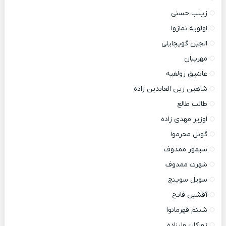
زینب حسنی
اولویه نمازوا
الچین گویچایلی
مهریبان
عاشیق زولفیه
شاهین زین العابدین زاده
طالب طالع
اوزیر مهدی زاده
گونل محرموا
سیمور ممدوف
شهرت ممدوف
سویل سوینج
آقشین فاتح
شبنم قهرمانوا
تورکان ولیزاده