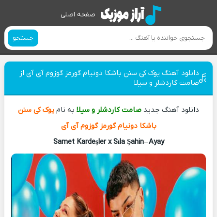
صفحه اصلی
جستجو
دانلود آهنگ یوک کی سنن باشکا دونیام گورمز گوزوم آی آی از
صامت کاردشلر و سیلا
دانلود آهنگ جدید
صامت کاردشلر و سیلا
به نام
یوک کی سنن
باشکا دونیام گورمز گوزوم آی آی
Samet Kardeşler x Sıla Şahin
–
Ayay