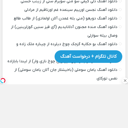
دانلود آهنگ دلی کیمی سو منی سویرم سنی از زینب حسنی
دانلود آهنگ نجسن اورییم سینمده غم اورتاقیم از مرادلی
دانلود آهنگ دویغو (منی بله غمدن آلان اولمادی) از طالب طالع
دانلود آهنگ منده مجنون آدلانایدیم (آی قیز سنین گوزلرینین) از
وصال بیله سوارلی
دانلود آهنگ بو حکایه گزجک چوخ دیلرده از چیناره ملک زاده و
راسیم عسگر اف
کانال تلگرام + درخواست آهنگ
دانلود آهنگ شهناز (شهنازلی قیزلارین چوخ نازی وار) از لیندا بابازاده
دانلود آهنگ یامان سوملی (باخیشلار جان آلان یامان سوملی) از
نفس تورکای
دانلود آهنگ منیم قدر هچ کس هچ کس گولوم سنی سوه بیلمز از
شاهین خلیلی