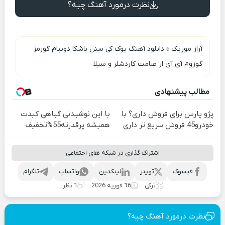
نظرت درمورد آهنگ چیه؟
آراز موزیک
»
دانلود آهنگ یوک کی سنن باشکا دونیام گورمز
گوزوم آی آی از صامت کاردشلر و سیلا
مطالب پیشنهادی
پژو پارس برای فروش داری؟ با
با این نوشیدنی گیاهی کبدت
خودرو45 فروش سریع تر داری
همیشه پرقدرته55%تخفیف
اشتراک گذاری در شبکه های اجتماعی
فیسوک
تویتر
لینکدین
واتساپ
تلگرام
ترکی
16 فوریه 2026
1 نظر
نظرت درمورد آهنگ چیه؟