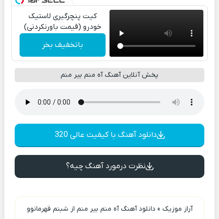
کیت پنچرگیری لاستیک
خودرو (قیمت باورنکردنی)
باتخفیف بخر
پخش آنلاین آهنگ آه منم بیر منم
دانلود آهنگ با کیفیت عالی 320
نظرت درمورد آهنگ چیه؟
آراز موزیک
»
دانلود آهنگ آه منم بیر منم از شبنم قهرمانوو