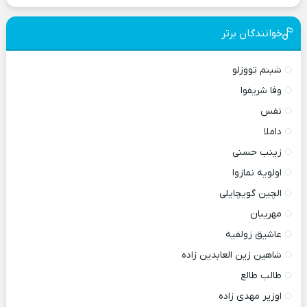
خوانندگان برتر
شبنم تووزلو
وفا شریفوا
نفس
داملا
زینب حسنی
اولویه نمازوا
الچین گویچایلی
مهریبان
عاشیق زولفیه
شاهین زین العابدین زاده
طالب طالع
اوزیر مهدی زاده