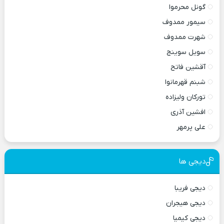
گونل محرموا
سیمور ممدوف
شهرت ممدوف
سویل سوینج
آقشین فاتح
شبنم قهرمانوا
تورکان ولیزاده
افشین آذری
علی پرمهر
دیجی ها
دیجی فریبا
دیجی هیجران
دیجی کیمیا