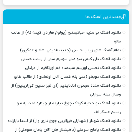
جدیدترین آهنگ ها
دانلود آهنگ بو منیم حیاتیمدی (یولوم هارادی کیمه نه) از طالب
طالع
تمام آهنگ های زینب حسنی (جدید، قدیمی، شاد و غمگین)
دانلود آهنگ دلی کیمی سو منی سویرم سنی از زینب حسنی
دانلود آهنگ نجسن اورییم سینمده غم اورتاقیم از مرادلی
دانلود آهنگ دویغو (منی بله غمدن آلان اولمادی) از طالب طالع
دانلود آهنگ منده مجنون آدلانایدیم (آی قیز سنین گوزلرینین) از
وصال بیله سوارلی
دانلود آهنگ بو حکایه گزجک چوخ دیلرده از چیناره ملک زاده و
راسیم عسگر اف
دانلود آهنگ شهناز (شهنازلی قیزلارین چوخ نازی وار) از لیندا بابازاده
دانلود آهنگ یامان سوملی (باخیشلار جان آلان یامان سوملی) از