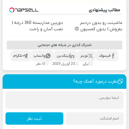
مطالب پیشنهادی
ماشینت رو بدون دردسر
دوربین مداربسته 360 درجه |
بفروش | بدون کمسیون 😍
نصب آسان و راحت
اشتراک گذاری در شبکه های اجتماعی
فیسوک
تویتر
لینکدین
واتساپ
تلگرام
ترکی
23 آوریل 2025
0 نظر
نظرت درمورد آهنگ چیه؟
ثبت نظر