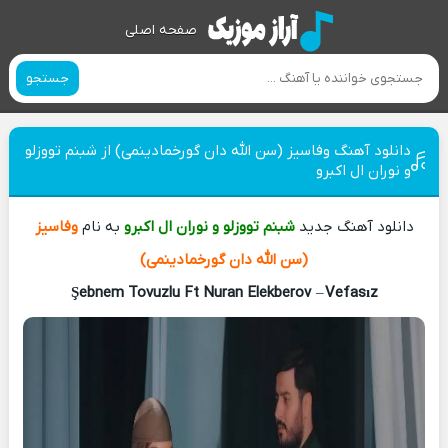
صفحه اصلی
جستجو
دانلود آهنگ وفاسیز (سن الله دان گورخمادینمی) از شبنم تووزلو
و نوران ال اکبرو
دانلود آهنگ جدید
شبنم تووزلو و نوران ال اکبرو
به نام
وفاسیز
(سن الله دان گورخمادینمی)
Şebnem Tovuzlu Ft Nuran Elekberov
–
Vefasız