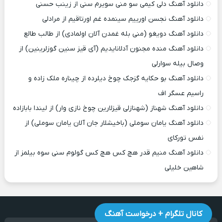
دانلود آهنگ دلی کیمی سو منی سویرم سنی از زینب حسنی
دانلود آهنگ نجسن اورییم سینمده غم اورتاقیم از مرادلی
دانلود آهنگ دویغو (منی بله غمدن آلان اولمادی) از طالب طالع
دانلود آهنگ منده مجنون آدلانایدیم (آی قیز سنین گوزلرینین) از
وصال بیله سوارلی
دانلود آهنگ بو حکایه گزجک چوخ دیلرده از چیناره ملک زاده و
راسیم عسگر اف
دانلود آهنگ شهناز (شهنازلی قیزلارین چوخ نازی وار) از لیندا بابازاده
دانلود آهنگ یامان سوملی (باخیشلار جان آلان یامان سوملی) از
نفس تورکای
دانلود آهنگ منیم قدر هچ کس هچ کس گولوم سنی سوه بیلمز از
شاهین خلیلی
کانال تلگرام + درخواست آهنگ