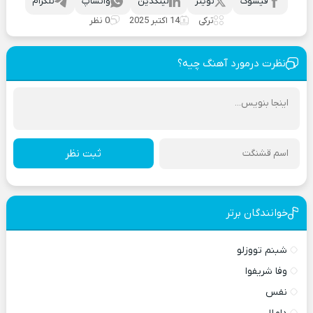
فیسوک
تویتر
لینکدین
واتساپ
تلگرام
ترکی
14 اکتبر 2025
0 نظر
نظرت درمورد آهنگ چیه؟
ثبت نظر
خوانندگان برتر
شبنم تووزلو
وفا شریفوا
نفس