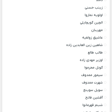
داملا
زینب حسنی
اولویه نمازوا
الچین گویچایلی
مهریبان
عاشیق زولفیه
شاهین زین العابدین زاده
طالب طالع
اوزیر مهدی زاده
گونل محرموا
سیمور ممدوف
شهرت ممدوف
سویل سوینج
آقشین فاتح
شبنم قهرمانوا