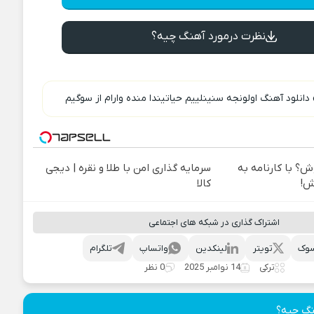
نظرت درمورد آهنگ چیه؟
دانلود آهنگ اولونجه سنینلییم حیاتیندا منده وارام از سوگیم
ش؟ با کارنامه به
سرمایه گذاری امن با طلا و نقره | دیجی
ش!
کالا
اشتراک گذاری در شبکه های اجتماعی
وک
تویتر
لینکدین
واتساپ
تلگرام
ترکی
14 نوامبر 2025
0 نظر
نگ چیه؟