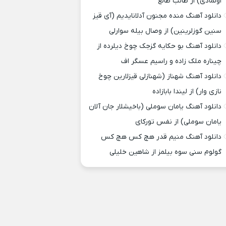
اولمادی) از طالب طالع
دانلود آهنگ منده مجنون آدلانایدیم (آی قیز
سنین گوزلرینین) از وصال بیله سوارلی
دانلود آهنگ بو حکایه گزجک چوخ دیلرده از
چیناره ملک زاده و راسیم عسگر اف
دانلود آهنگ شهناز (شهنازلی قیزلارین چوخ
نازی وار) از لیندا بابازاده
دانلود آهنگ یامان سوملی (باخیشلار جان آلان
یامان سوملی) از نفس تورکای
دانلود آهنگ منیم قدر هچ کس هچ کس
گولوم سنی سوه بیلمز از شاهین خلیلی