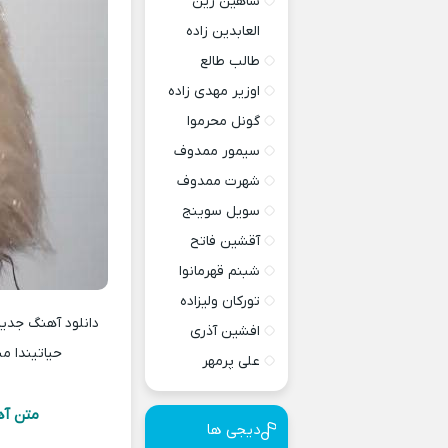
شاهین زین
العابدین زاده
طالب طالع
اوزیر مهدی زاده
گونل محرموا
سیمور ممدوف
شهرت ممدوف
سویل سوینج
آقشین فاتح
شبنم قهرمانوا
تورکان ولیزاده
افشین آذری
حیاتیندا من
علی پرمهر
متن آه
دیجی ها