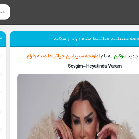
نجه سنینلییم حیاتیندا منده وارام از سوگیم
 جدید
سوگیم
به نام
اولونجه سنینلییم حیاتیندا منده وارام
Sevgim
–
Heyatinda Varam