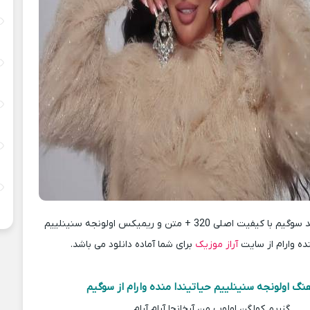
دانلود آهنگ جدید سوگیم با کیفیت اصلی 320 + متن و ریمیکس اولونجه سنینلییم
ده وارام از سایت
آراز موزیک
برای شما آماده دانلود می باشد.
نگ اولونجه سنینلییم حیاتیندا منده وارام از سوگیم
گزریم کولگن اولوب من آرخانجا آرام آرام