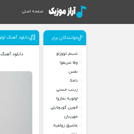
صفحه اصلی
دانلود آهنگ اولو
خوانندگان برتر
شبنم تووزلو
دانلود آهنگ
وفا شریفوا
نفس
داملا
زینب حسنی
اولویه نمازوا
الچین گویچایلی
مهریبان
عاشیق زولفیه