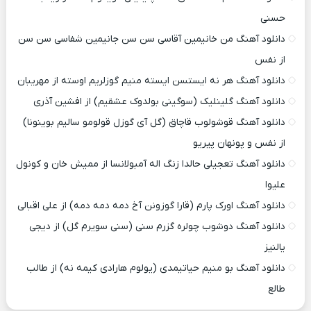
حسنی
دانلود آهنگ من خانیمین آقاسی سن سن جانیمین شفاسی سن سن
از نفس
دانلود آهنگ هر نه ایستسن ایسته منیم گوزلریم اوسته از مهریبان
دانلود آهنگ گلینلیک (سوگینی بولدوک عشقیم) از افشین آذری
دانلود آهنگ قوشولوب قاچاق (گل آی گوزل قولومو سالیم بوینونا)
از نفس و پونهان پیریو
دانلود آهنگ تعجیلی حالدا زنگ اله آمبولانسا از ممیش خان و کونول
علیوا
دانلود آهنگ اورک پارم (قارا گوزونن آخ دمه دمه دمه) از علی اقبالی
دانلود آهنگ دوشوب چولره گزرم سنی (سنی سویرم گل) از دیجی
یالنیز
دانلود آهنگ بو منیم حیاتیمدی (یولوم هارادی کیمه نه) از طالب
طالع