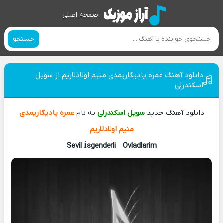
صفحه اصلی
جستجو
دانلود آهنگ عمره یادیگاریمدی منیم اولادلاریم از سویل
اسکندرلی
دانلود آهنگ جدید
سویل اسکندرلی
به نام
عمره یادیگاریمدی
منیم اولادلاریم
Sevil İsgenderli
–
Ovladlarim