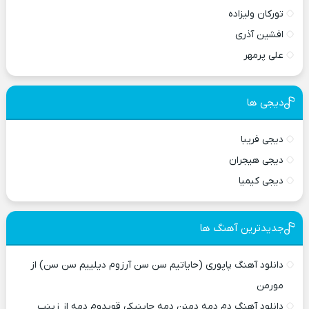
تورکان ولیزاده
افشین آذری
علی پرمهر
دیجی ها
دیجی فریبا
دیجی هیجران
دیجی کیمیا
جدیدترین آهنگ ها
دانلود آهنگ پاپوری (حایاتیم سن سن آرزوم دیلییم سن سن) از
مورمن
دانلود آهنگ دم دمه دمنن دمه چاینیکی قویدوم دمه از زینب