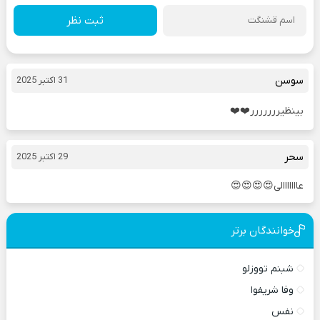
ثبت نظر
سوسن
31 اکتبر 2025
بینظیررررررر❤️❤️
سحر
29 اکتبر 2025
عااااااالی😍😍😍😍
خوانندگان برتر
شبنم تووزلو
وفا شریفوا
نفس