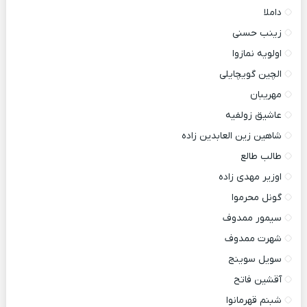
داملا
زینب حسنی
اولویه نمازوا
الچین گویچایلی
مهریبان
عاشیق زولفیه
شاهین زین العابدین زاده
طالب طالع
اوزیر مهدی زاده
گونل محرموا
سیمور ممدوف
شهرت ممدوف
سویل سوینج
آقشین فاتح
شبنم قهرمانوا