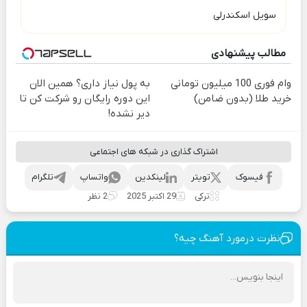
سویل اسکندرلی
مطالب پیشنهادی
وام فوری 100 میلیون تومانی
به پول نیاز داری؟ همین الان
خرید طلا (بدون ضامن)
این دوره رایگان رو شرکت کن تا
دیر نشده!
اشتراک گذاری در شبکه های اجتماعی
فیسوک
تویتر
لینکدین
واتساپ
تلگرام
ترکی
29 اکتبر 2025
2 نظر
نظرت درمورد آهنگ چیه؟