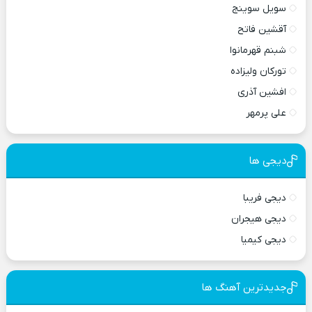
سویل سوینج
آقشین فاتح
شبنم قهرمانوا
تورکان ولیزاده
افشین آذری
علی پرمهر
دیجی ها
دیجی فریبا
دیجی هیجران
دیجی کیمیا
جدیدترین آهنگ ها