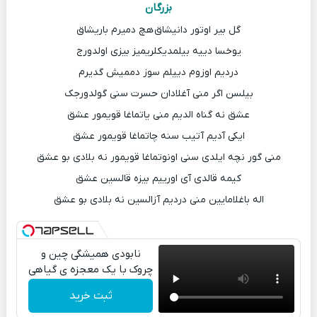
بزرگان
گل بیر اوتور دانیشاق هچ دمیرم باریشاق
یوخسا دییه بیلمدیکلریمیز بیزی اولدورج
دردیم اوزوم دییلم سوز دممیش گدیرم
بیلسن اگر منی آغلادان حسرت سنی گولدورجک
عشق نه گناه الدیم منی یاتماغا قویمور عشق
ایکی آدیم آتیب سنه چاتماغا قویمور عشق
منی گور نچه ایلدی سنی اونوتماغا قویمور نه بلادی بو عشق
کیمه قالدی آی اورییم بیزه قالسین عشق
اله باغلامایین منی دردیم آزالسین نه بلادی بو عشق
نابودی همیشگی چین و
چروک با یک معجزه ی گیاهی
ثبت خرید