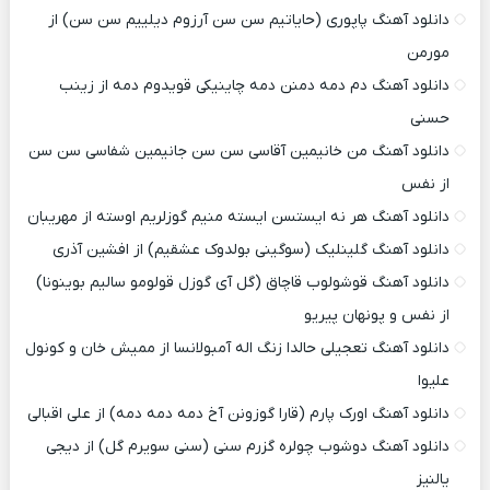
دانلود آهنگ پاپوری (حایاتیم سن سن آرزوم دیلییم سن سن) از
مورمن
دانلود آهنگ دم دمه دمنن دمه چاینیکی قویدوم دمه از زینب
حسنی
دانلود آهنگ من خانیمین آقاسی سن سن جانیمین شفاسی سن سن
از نفس
دانلود آهنگ هر نه ایستسن ایسته منیم گوزلریم اوسته از مهریبان
دانلود آهنگ گلینلیک (سوگینی بولدوک عشقیم) از افشین آذری
دانلود آهنگ قوشولوب قاچاق (گل آی گوزل قولومو سالیم بوینونا)
از نفس و پونهان پیریو
دانلود آهنگ تعجیلی حالدا زنگ اله آمبولانسا از ممیش خان و کونول
علیوا
دانلود آهنگ اورک پارم (قارا گوزونن آخ دمه دمه دمه) از علی اقبالی
دانلود آهنگ دوشوب چولره گزرم سنی (سنی سویرم گل) از دیجی
یالنیز