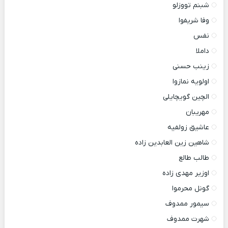
شبنم تووزلو
وفا شریفوا
نفس
داملا
زینب حسنی
اولویه نمازوا
الچین گویچایلی
مهریبان
عاشیق زولفیه
شاهین زین العابدین زاده
طالب طالع
اوزیر مهدی زاده
گونل محرموا
سیمور ممدوف
شهرت ممدوف