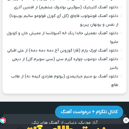
دانلود آهنگ گلینلیک (سوگینی بولدوک عشقیم) از افشین آذری
دانلود آهنگ قوشولوب قاچاق (گل آی گوزل قولومو سالیم بوینونا)
از نفس و پونهان پیریو
دانلود آهنگ تعجیلی حالدا زنگ اله آمبولانسا از ممیش خان و کونول
علیوا
دانلود آهنگ اورک پارم (قارا گوزونن آخ دمه دمه دمه) از علی اقبالی
دانلود آهنگ دوشوب چولره گزرم سنی (سنی سویرم گل) از دیجی
یالنیز
دانلود آهنگ بو منیم حیاتیمدی (یولوم هارادی کیمه نه) از طالب
طالع
کانال تلگرام + درخواست آهنگ
آراز موزیک
، دنیایی از آهنگ های ترکی