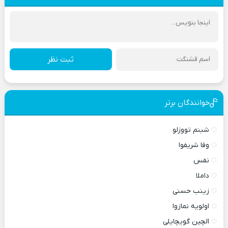
ثبت نظر
خوانندگان برتر
شبنم تووزلو
وفا شریفوا
نفس
داملا
زینب حسنی
اولویه نمازوا
الچین گویچایلی