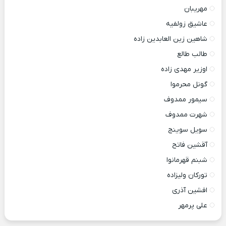
مهریبان
عاشیق زولفیه
شاهین زین العابدین زاده
طالب طالع
اوزیر مهدی زاده
گونل محرموا
سیمور ممدوف
شهرت ممدوف
سویل سوینج
آقشین فاتح
شبنم قهرمانوا
تورکان ولیزاده
افشین آذری
علی پرمهر