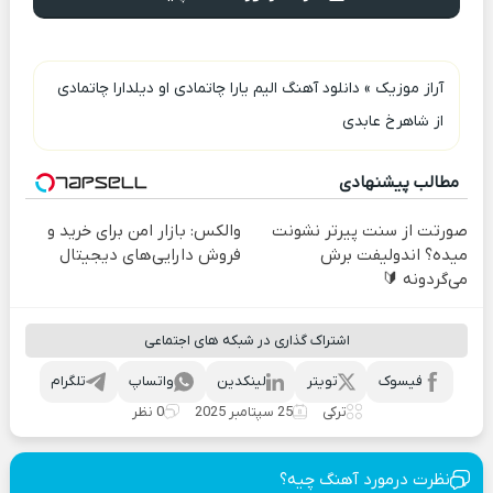
آراز موزیک
»
دانلود آهنگ الیم یارا چاتمادی او دیلدارا چاتمادی
از شاهرخ عابدی
مطالب پیشنهادی
صورتت از سنت پیرتر نشونت
والکس: بازار امن برای خرید و
میده؟ اندولیفت برش
فروش دارایی‌های دیجیتال
می‌گردونه 🔰
اشتراک گذاری در شبکه های اجتماعی
فیسوک
تویتر
لینکدین
واتساپ
تلگرام
ترکی
25 سپتامبر 2025
0 نظر
نظرت درمورد آهنگ چیه؟