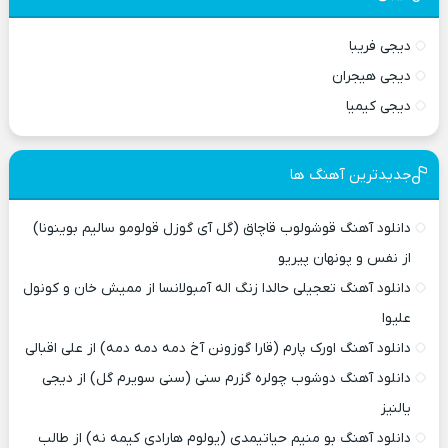
دیجی فریبا
دیجی هیجران
دیجی کیمیا
جدیدترین آهنگ ها
دانلود آهنگ قوشولوب قاچاق (گل آی گوزل قولومو سالیم بوینونا)
از نفس و پونهان پیریو
دانلود آهنگ تعجیلی حالدا زنگ اله آمبولانسا از ممیش خان و کونول
علیوا
دانلود آهنگ اورک پارم (قارا گوزونن آخ دمه دمه دمه) از علی اقبالی
دانلود آهنگ دوشوب چولره گزرم سنی (سنی سویرم گل) از دیجی
یالنیز
دانلود آهنگ بو منیم حیاتیمدی (یولوم هارادی کیمه نه) از طالب