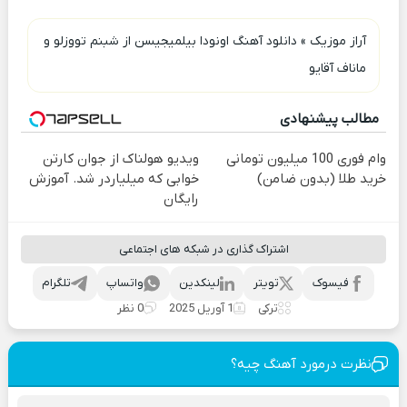
آراز موزیک
»
دانلود آهنگ اونودا بیلمیجیسن از شبنم تووزلو و
ماناف آقایو
مطالب پیشنهادی
وام فوری 100 میلیون تومانی
ویدیو هولناک از جوان کارتن
خرید طلا (بدون ضامن)
خوابی که میلیاردر شد. آموزش
رایگان
اشتراک گذاری در شبکه های اجتماعی
فیسوک
تویتر
لینکدین
واتساپ
تلگرام
ترکی
1 آوریل 2025
0 نظر
نظرت درمورد آهنگ چیه؟