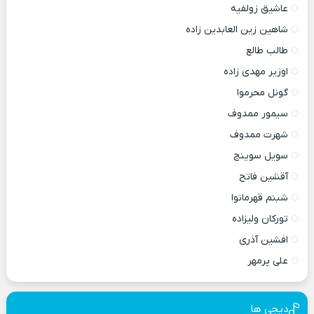
عاشیق زولفیه
شاهین زین العابدین زاده
طالب طالع
اوزیر مهدی زاده
گونل محرموا
سیمور ممدوف
شهرت ممدوف
سویل سوینج
آقشین فاتح
شبنم قهرمانوا
تورکان ولیزاده
افشین آذری
علی پرمهر
دیجی ها