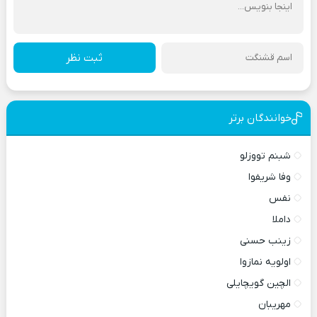
ثبت نظر
خوانندگان برتر
شبنم تووزلو
وفا شریفوا
نفس
داملا
زینب حسنی
اولویه نمازوا
الچین گویچایلی
مهریبان