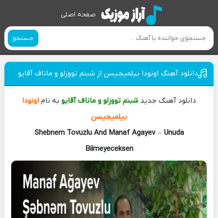
صفحه اصلی
جستجو
دانلود آهنگ اونودا بیلمیجیسن از شبنم تووزلو و ماناف آقایو
دانلود آهنگ جدید
شبنم تووزلو و ماناف آقایو
به نام
اونودا
بیلمیجیسن
Shebnem Tovuzlu And Manaf Agayev
–
Unuda
Bilmeyeceksen