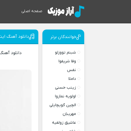
صفحه اصلی
دانلود آهنگ اینت
خوانندگان برتر
شبنم تووزلو
دانلود آهن
وفا شریفوا
نفس
داملا
زینب حسنی
اولویه نمازوا
الچین گویچایلی
مهریبان
عاشیق زولفیه