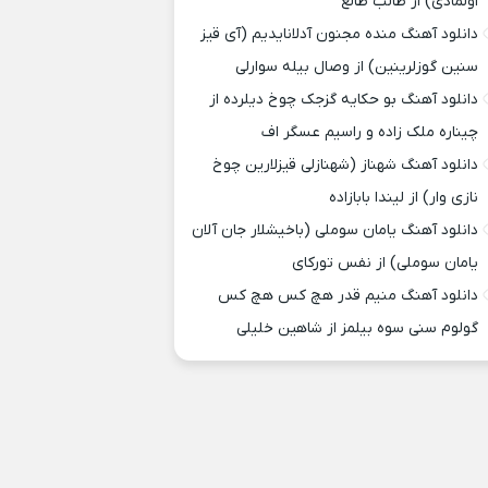
اولمادی) از طالب طالع
دانلود آهنگ منده مجنون آدلانایدیم (آی قیز
سنین گوزلرینین) از وصال بیله سوارلی
دانلود آهنگ بو حکایه گزجک چوخ دیلرده از
چیناره ملک زاده و راسیم عسگر اف
دانلود آهنگ شهناز (شهنازلی قیزلارین چوخ
نازی وار) از لیندا بابازاده
دانلود آهنگ یامان سوملی (باخیشلار جان آلان
یامان سوملی) از نفس تورکای
دانلود آهنگ منیم قدر هچ کس هچ کس
گولوم سنی سوه بیلمز از شاهین خلیلی