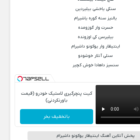
سنکی یاخشی بیلیردین
یالنیز سنه گوره یاشیرام
حسرت وار گوزومده
بیلیرسن کی اوزونده
اینتیظار وار یوکونو داشیرام
سنلی آنلار خوشودو
سنسیز داهادا خوش کچیر
کیت پنچرگیری لاستیک خودرو (قیمت
باورنکردنی)
باتخفیف بخر
پخش آنلاین آهنگ اینتیظار یوکونو داشیرام