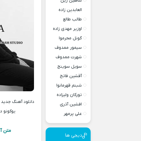
شاهین زین
العابدین زاده
طالب طالع
اوزیر مهدی زاده
گونل محرموا
سیمور ممدوف
شهرت ممدوف
سویل سوینج
آقشین فاتح
شبنم قهرمانوا
تورکان ولیزاده
افشین آذری
یوکونو د
علی پرمهر
متن آه
دیجی ها