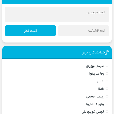
ثبت نظر
خوانندگان برتر
شبنم تووزلو
وفا شریفوا
نفس
داملا
زینب حسنی
اولویه نمازوا
الچین گویچایلی