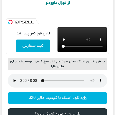
از تورال داوودلو
قاتل قوز کمر پیدا شد!
ثبت سفارش
پخش آنلاین آهنگ سنی سودییم قدر هچ کیمی سوممیشتیم آی
قلبی قارا
دانلود آهنگ با کیفیت عالی 320
نظرت درمورد آهنگ چیه؟