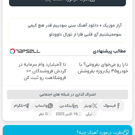
آراز موزیک
»
دانلود آهنگ سنی سودییم قدر هچ کیمی
سوممیشتیم آی قلبی قارا از تورال داوودلو
مطالب پیشنهادی
تارا رو می‌خوای بفروشی؟ با
تا 3میلیارد وام سرمایه در
خودرو۴۵ یک‌روزه بفروشش
گردش فروشندگان =>
فروشگاهت رو ثبت کن
اشتراک گذاری در شبکه های اجتماعی
فیسوک
تویتر
لینکدین
واتساپ
تلگرام
ترکی
16 اکتبر 2025
0 نظر
نظرت درمورد آهنگ چیه؟