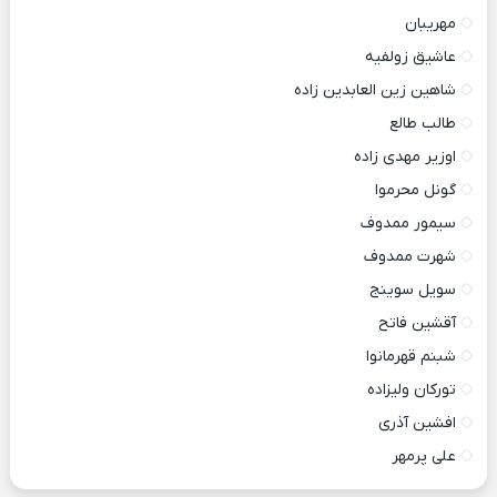
مهریبان
عاشیق زولفیه
شاهین زین العابدین زاده
طالب طالع
اوزیر مهدی زاده
گونل محرموا
سیمور ممدوف
شهرت ممدوف
سویل سوینج
آقشین فاتح
شبنم قهرمانوا
تورکان ولیزاده
افشین آذری
علی پرمهر