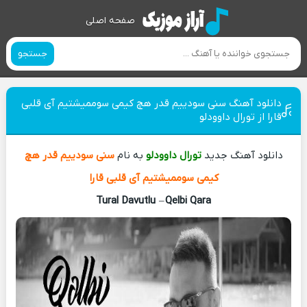
صفحه اصلی
جستجو
دانلود آهنگ سنی سودییم قدر هچ کیمی سوممیشتیم آی قلبی
قارا از تورال داوودلو
دانلود آهنگ جدید
تورال داوودلو
به نام
سنی سودییم قدر هچ
کیمی سوممیشتیم آی قلبی قارا
Tural Davutlu
–
Qelbi Qara