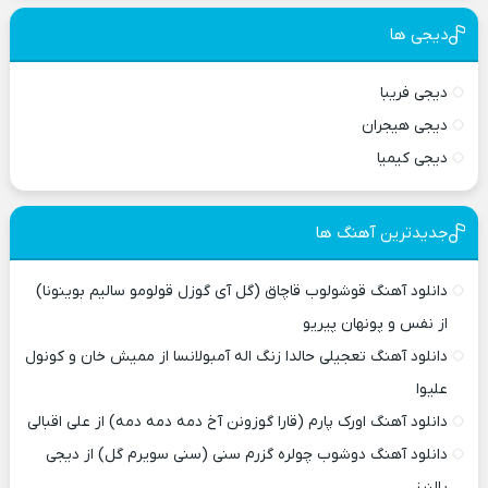
دیجی ها
دیجی فریبا
دیجی هیجران
دیجی کیمیا
جدیدترین آهنگ ها
دانلود آهنگ قوشولوب قاچاق (گل آی گوزل قولومو سالیم بوینونا)
از نفس و پونهان پیریو
دانلود آهنگ تعجیلی حالدا زنگ اله آمبولانسا از ممیش خان و کونول
علیوا
دانلود آهنگ اورک پارم (قارا گوزونن آخ دمه دمه دمه) از علی اقبالی
دانلود آهنگ دوشوب چولره گزرم سنی (سنی سویرم گل) از دیجی
یالنیز