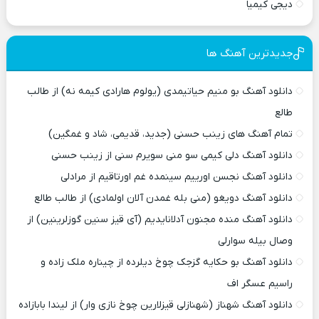
دیجی کیمیا
جدیدترین آهنگ ها
دانلود آهنگ بو منیم حیاتیمدی (یولوم هارادی کیمه نه) از طالب
طالع
تمام آهنگ های زینب حسنی (جدید، قدیمی، شاد و غمگین)
دانلود آهنگ دلی کیمی سو منی سویرم سنی از زینب حسنی
دانلود آهنگ نجسن اورییم سینمده غم اورتاقیم از مرادلی
دانلود آهنگ دویغو (منی بله غمدن آلان اولمادی) از طالب طالع
دانلود آهنگ منده مجنون آدلانایدیم (آی قیز سنین گوزلرینین) از
وصال بیله سوارلی
دانلود آهنگ بو حکایه گزجک چوخ دیلرده از چیناره ملک زاده و
راسیم عسگر اف
دانلود آهنگ شهناز (شهنازلی قیزلارین چوخ نازی وار) از لیندا بابازاده