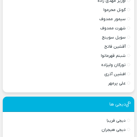
اوزیر مهدی زاده
گونل محرموا
سیمور ممدوف
شهرت ممدوف
سویل سوینج
آقشین فاتح
شبنم قهرمانوا
تورکان ولیزاده
افشین آذری
علی پرمهر
دیجی ها
دیجی فریبا
دیجی هیجران