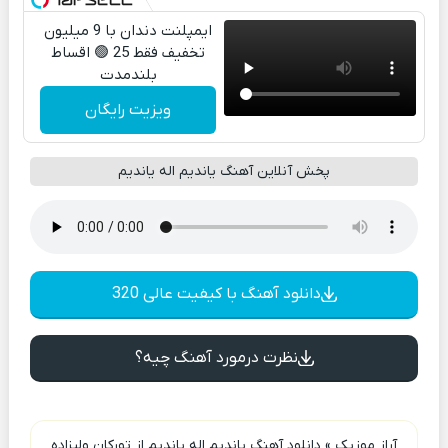
ایمپلنت دندان با 9 میلیون
تخفیف فقط 25 🟢 اقساط
بلندمدت
ویزیت رایگان
پخش آنلاین آهنگ یاندیم اله یاندیم
دانلود آهنگ با کیفیت عالی 320
نظرت درمورد آهنگ چیه؟
آراز موزیک
»
دانلود آهنگ یاندیم اله یاندیم از تورکان ولیزاده