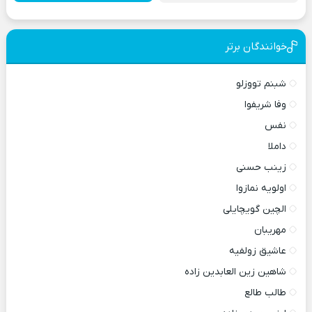
خوانندگان برتر
شبنم تووزلو
وفا شریفوا
نفس
داملا
زینب حسنی
اولویه نمازوا
الچین گویچایلی
مهریبان
عاشیق زولفیه
شاهین زین العابدین زاده
طالب طالع