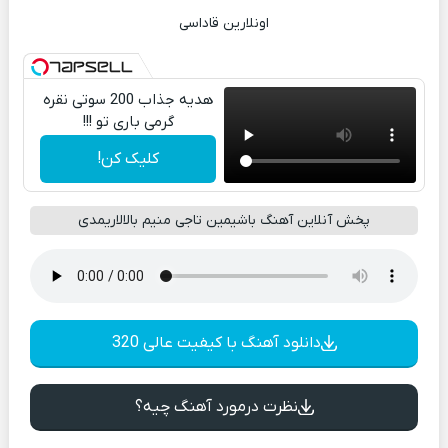
اونلارین قاداسی
هدیه جذاب 200 سوتی نقره
گرمی باری تو !!!
کلیک کن!
پخش آنلاین آهنگ باشیمین تاجی منیم بالالاریمدی
دانلود آهنگ با کیفیت عالی 320
نظرت درمورد آهنگ چیه؟