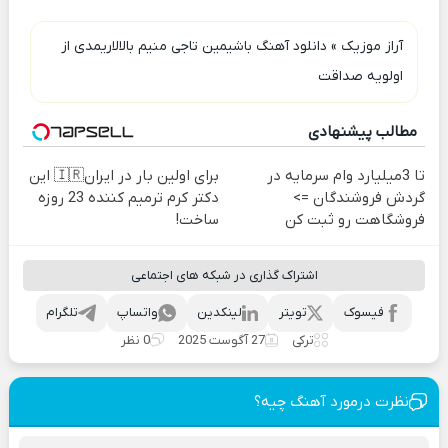
آراز موزیک
»
دانلود آهنگ باشیمین تاجی منیم بالالاریمدی از
اولویه صداقت
مطالب پیشنهادی
تا 3میلیارد وام سرمایه در
برای اولین بار در ایران🇮🇷 این
گردش فروشندگان =>
دکتر کرم ترمیم کننده 23 روزه
فروشگاهت رو ثبت کن
ساخت!
اشتراک گذاری در شبکه های اجتماعی
فیسوک
تویتر
لینکدین
واتساپ
تلگرام
ترکی
27 آگوست 2025
0 نظر
نظرت درمورد آهنگ چیه؟