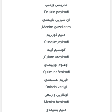
تانرینین وردیی
En şirin payimdi.
ان شیرین پاییمدی
Menim gözellerim,
منیم گوزلریم
Güneşim,ayimdi.
گونشیم آییم
Oğlum üreyimdi,
اوغلوم اورییمدی
Qizim nefesimdi.
قیزیم نفسیمدی
Onlarin varliği
اونلارین وارلیغی
Menim besimdi.
منیم بسیمدی