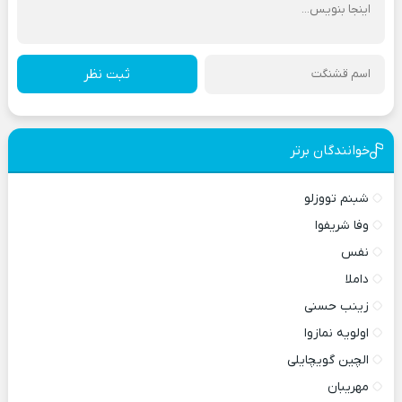
ثبت نظر
خوانندگان برتر
شبنم تووزلو
وفا شریفوا
نفس
داملا
زینب حسنی
اولویه نمازوا
الچین گویچایلی
مهریبان