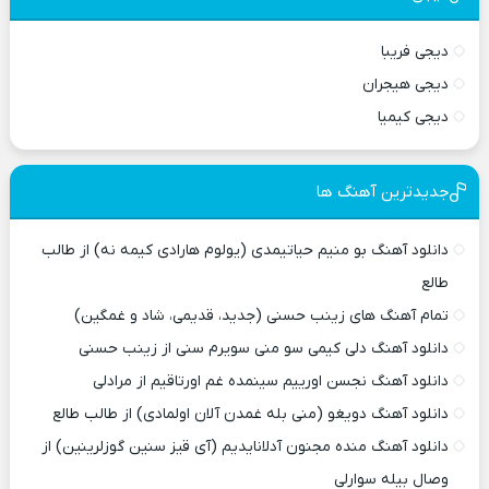
دیجی فریبا
دیجی هیجران
دیجی کیمیا
جدیدترین آهنگ ها
دانلود آهنگ بو منیم حیاتیمدی (یولوم هارادی کیمه نه) از طالب
طالع
تمام آهنگ های زینب حسنی (جدید، قدیمی، شاد و غمگین)
دانلود آهنگ دلی کیمی سو منی سویرم سنی از زینب حسنی
دانلود آهنگ نجسن اورییم سینمده غم اورتاقیم از مرادلی
دانلود آهنگ دویغو (منی بله غمدن آلان اولمادی) از طالب طالع
دانلود آهنگ منده مجنون آدلانایدیم (آی قیز سنین گوزلرینین) از
وصال بیله سوارلی