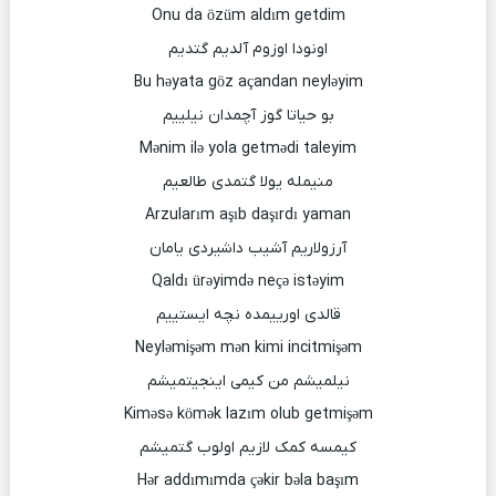
Onu da özüm aldım getdim
اونودا اوزوم آلدیم گتدیم
Bu həyata göz açandan neyləyim
بو حیاتا گوز آچمدان نیلییم
Mənim ilə yola getmədi taleyim
منیمله یولا گتمدی طالعیم
Arzularım aşıb daşırdı yaman
آرزولاریم آشیب داشیردی یامان
Qaldı ürəyimdə neçə istəyim
قالدی اورییمده نچه ایستییم
Neyləmişəm mən kimi incitmişəm
نیلمیشم من کیمی اینجیتمیشم
Kiməsə kömək lazım olub getmişəm
کیمسه کمک لازیم اولوب گتمیشم
Hər addımımda çəkir bəla başım