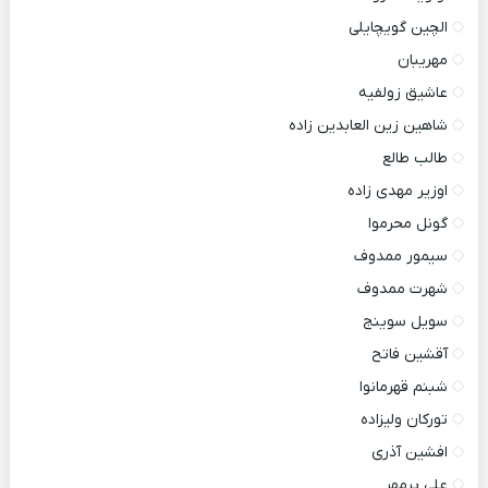
الچین گویچایلی
مهریبان
عاشیق زولفیه
شاهین زین العابدین زاده
طالب طالع
اوزیر مهدی زاده
گونل محرموا
سیمور ممدوف
شهرت ممدوف
سویل سوینج
آقشین فاتح
شبنم قهرمانوا
تورکان ولیزاده
افشین آذری
علی پرمهر