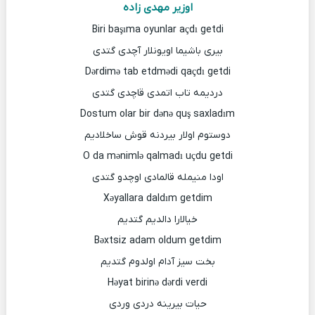
اوزیر مهدی زاده
Biri başıma oyunlar açdı getdi
بیری باشیما اویونلار آچدی گتدی
Dərdimə tab etdmədi qaçdı getdi
دردیمه تاب اتمدی قاچدی گتدی
Dostum olar bir dənə quş saxladım
دوستوم اولار بیردنه قوش ساخلادیم
O da mənimlə qalmadı uçdu getdi
اودا منیمله قالمادی اوچدو گتدی
Xəyallara daldım getdim
خیالارا دالدیم گتدیم
Bəxtsiz adam oldum getdim
بخت سیز آدام اولدوم گتدیم
Həyat birinə dərdi verdi
حیات بیرینه دردی وردی