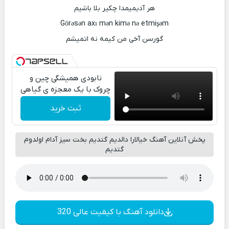
هر آدیمیمدا چکیر بلا باشیم
Görəsən axı mən kimə nə etmişəm
گورسن آخی من کیمه نه اتمیشم
نابودی همیشگی چین و
چروک با یک معجزه ی گیاهی
ثبت خرید
پخش آنلاین آهنگ خیالارا دالدیم گتدیم بخت سیز آدام اولدوم
گتدیم
دانلود آهنگ با کیفیت عالی 320