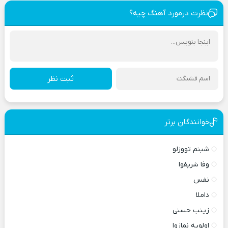
نظرت درمورد آهنگ چیه؟
ثبت نظر
خوانندگان برتر
شبنم تووزلو
وفا شریفوا
نفس
داملا
زینب حسنی
اولویه نمازوا