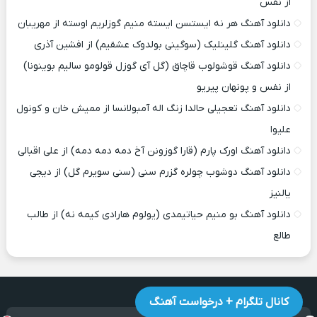
از نفس
دانلود آهنگ هر نه ایستسن ایسته منیم گوزلریم اوسته از مهریبان
دانلود آهنگ گلینلیک (سوگینی بولدوک عشقیم) از افشین آذری
دانلود آهنگ قوشولوب قاچاق (گل آی گوزل قولومو سالیم بوینونا)
از نفس و پونهان پیریو
دانلود آهنگ تعجیلی حالدا زنگ اله آمبولانسا از ممیش خان و کونول
علیوا
دانلود آهنگ اورک پارم (قارا گوزونن آخ دمه دمه دمه) از علی اقبالی
دانلود آهنگ دوشوب چولره گزرم سنی (سنی سویرم گل) از دیجی
یالنیز
دانلود آهنگ بو منیم حیاتیمدی (یولوم هارادی کیمه نه) از طالب
طالع
کانال تلگرام + درخواست آهنگ