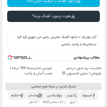
دانلود آهنگ با کیفیت عالی 320
نظرت درمورد آهنگ چیه؟
آراز موزیک
»
دانلود آهنگ یاغیش یاغیر من شهری گزه گزه
ایسلانیرام از وحید پاشایی
مطالب پیشنهادی
ماشینت رو بدون دردسر
دوربین مداربسته 360 درجه |
بفروش | بدون کمسیون 😍
نصب آسان و راحت
اشتراک گذاری در شبکه های اجتماعی
فیسوک
تویتر
لینکدین
واتساپ
تلگرام
ترکی
31 دسامبر 2025
0 نظر