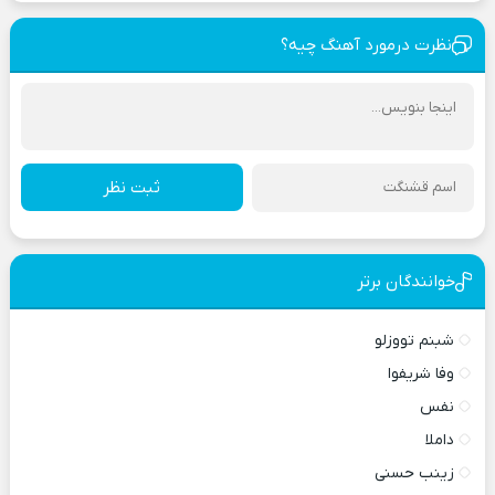
نظرت درمورد آهنگ چیه؟
ثبت نظر
خوانندگان برتر
شبنم تووزلو
وفا شریفوا
نفس
داملا
زینب حسنی