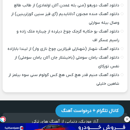
دانلود آهنگ دویغو (منی بله غمدن آلان اولمادی) از طالب طالع
دانلود آهنگ منده مجنون آدلانایدیم (آی قیز سنین گوزلرینین) از
وصال بیله سوارلی
دانلود آهنگ بو حکایه گزجک چوخ دیلرده از چیناره ملک زاده و
راسیم عسگر اف
دانلود آهنگ شهناز (شهنازلی قیزلارین چوخ نازی وار) از لیندا بابازاده
دانلود آهنگ یامان سوملی (باخیشلار جان آلان یامان سوملی) از
نفس تورکای
دانلود آهنگ منیم قدر هچ کس هچ کس گولوم سنی سوه بیلمز از
شاهین خلیلی
کانال تلگرام + درخواست آهنگ
آراز موزیک
، دنیایی از آهنگ های ترکی