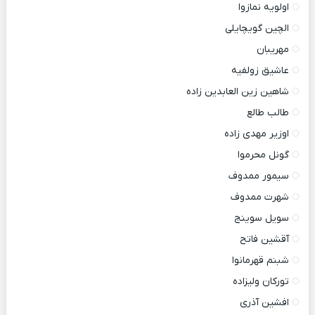
اولویه نمازوا
الچین گویچایلی
مهریبان
عاشیق زولفیه
شاهین زین العابدین زاده
طالب طالع
اوزیر مهدی زاده
گونل محرموا
سیمور ممدوف
شهرت ممدوف
سویل سوینج
آقشین فاتح
شبنم قهرمانوا
تورکان ولیزاده
افشین آذری