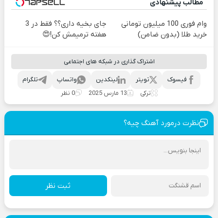
مطالب پیشنهادی
وام فوری 100 میلیون تومانی
جای بخیه داری؟؟ فقط در 3
خرید طلا (بدون ضامن)
هفته ترمیمش کن!😍
اشتراک گذاری در شبکه های اجتماعی
فیسوک
تویتر
لینکدین
واتساپ
تلگرام
ترکی
13 مارس 2025
0 نظر
نظرت درمورد آهنگ چیه؟
ثبت نظر