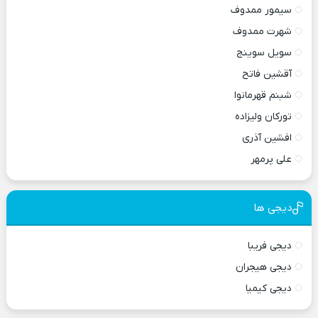
سیمور ممدوف
شهرت ممدوف
سویل سوینج
آقشین فاتح
شبنم قهرمانوا
تورکان ولیزاده
افشین آذری
علی پرمهر
دیجی ها
دیجی فریبا
دیجی هیجران
دیجی کیمیا