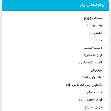
خوانندگان برتر
شبنم تووزلو
وفا شریفوا
نفس
داملا
زینب حسنی
اولویه نمازوا
الچین گویچایلی
مهریبان
عاشیق زولفیه
شاهین زین العابدین زاده
طالب طالع
اوزیر مهدی زاده
گونل محرموا