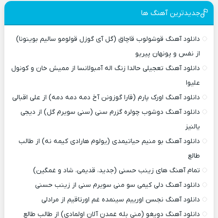
جدیدترین آهنگ ها
دانلود آهنگ قوشولوب قاچاق (گل آی گوزل قولومو سالیم بوینونا)
از نفس و پونهان پیریو
دانلود آهنگ تعجیلی حالدا زنگ اله آمبولانسا از ممیش خان و کونول
علیوا
دانلود آهنگ اورک پارم (قارا گوزونن آخ دمه دمه دمه) از علی اقبالی
دانلود آهنگ دوشوب چولره گزرم سنی (سنی سویرم گل) از دیجی
یالنیز
دانلود آهنگ بو منیم حیاتیمدی (یولوم هارادی کیمه نه) از طالب
طالع
تمام آهنگ های زینب حسنی (جدید، قدیمی، شاد و غمگین)
دانلود آهنگ دلی کیمی سو منی سویرم سنی از زینب حسنی
دانلود آهنگ نجسن اورییم سینمده غم اورتاقیم از مرادلی
دانلود آهنگ دویغو (منی بله غمدن آلان اولمادی) از طالب طالع