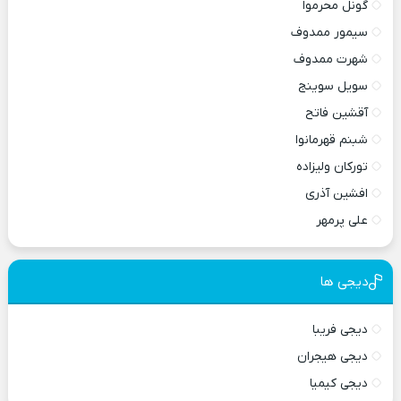
گونل محرموا
سیمور ممدوف
شهرت ممدوف
سویل سوینج
آقشین فاتح
شبنم قهرمانوا
تورکان ولیزاده
افشین آذری
علی پرمهر
دیجی ها
دیجی فریبا
دیجی هیجران
دیجی کیمیا