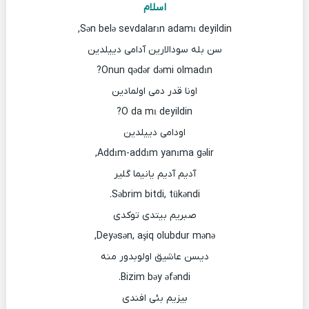
اسلام
Sən belə sevdaların adamı deyildin,
سن بله سودالارین آدامی دییلدین
Onun qədər dəmi olmadın?
اونا قدر دمی اولمادین
O da mı deyildin?
اودامی دییلدین
Addım-addım yanıma gəlir,
آدیم آدیم یانیما گلیر
Səbrim bitdi, tükəndi.
صبریم بیتدی توکدی
Deyəsən, aşiq olubdur mənə,
دیسن عاشیق اولوبدور منه
Bizim bəy əfəndi.
بیزیم بئی افندی