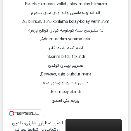
Elə-elə çıxmasın, vallah, olay-molay bilmirəm.
اله اله چیخماسین والاه اولای ملای بیلمرم
Nə bilirsən, sənə könlümü kolay-kolay vermərəm.
نه بیلیرسن سنه کونلومه کولای کولای ورمرم
Addım-addım yanıma gəlir,
آدیم آدیم یانیما گلیر
Səbrim bitdi, tükəndi.
صبریم بیتدی توکدی
Deyəsən, aşiq olubdur mənə,
دیسن عاشیق اولوبدور منه
Bizim bəy əfəndi.
بیزیم بئی افندی
لامپ اضطراری شارژی، تامین
روشنایی در شرایط بحرانی