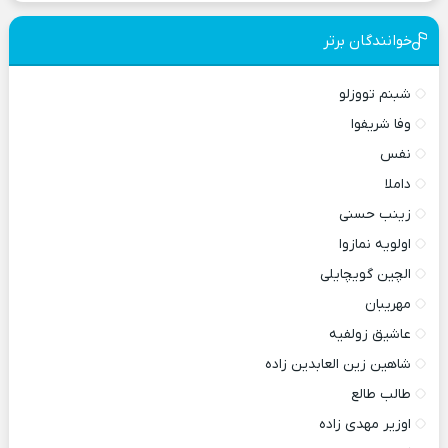
خوانندگان برتر
شبنم تووزلو
وفا شریفوا
نفس
داملا
زینب حسنی
اولویه نمازوا
الچین گویچایلی
مهریبان
عاشیق زولفیه
شاهین زین العابدین زاده
طالب طالع
اوزیر مهدی زاده