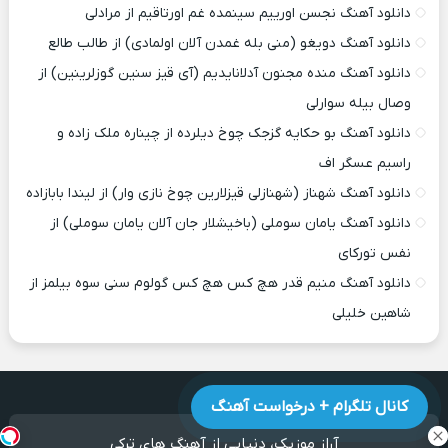
دانلود آهنگ نجسن اورییم سینمده غم اورتاقیم از مرادلی
دانلود آهنگ دویغو (منی بله غمدن آلان اولمادی) از طالب طالع
دانلود آهنگ منده مجنون آدلانایدیم (آی قیز سنین گوزلرینین) از
وصال بیله سوارلی
دانلود آهنگ بو حکایه گزجک چوخ دیلرده از چیناره ملک زاده و
راسیم عسگر اف
دانلود آهنگ شهناز (شهنازلی قیزلارین چوخ نازی وار) از لیندا بابازاده
دانلود آهنگ یامان سوملی (باخیشلار جان آلان یامان سوملی) از
نفس تورکای
دانلود آهنگ منیم قدر هچ کس هچ کس گولوم سنی سوه بیلمز از
شاهین خلیلی
کانال تلگرام + درخواست آهنگ
آراز موزیک
، دنیایی از آهنگ های ترکی