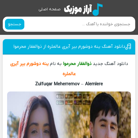
صفحه اصلی
جستجو
دانلود آهنگ ینه دوشورم بیر آیری عالملره از ذوالفقار محرموا
دانلود آهنگ جدید
ذوالفقار محرموا
به نام
ینه دوشورم بیر آیری
عالملره
Zulfuqar Meherremov
–
Alemlere