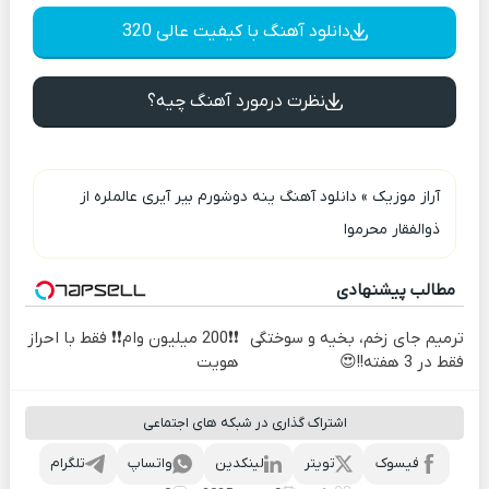
دانلود آهنگ با کیفیت عالی 320
نظرت درمورد آهنگ چیه؟
آراز موزیک
»
دانلود آهنگ ینه دوشورم بیر آیری عالملره از
ذوالفقار محرموا
مطالب پیشنهادی
ترمیم جای زخم، بخیه و سوختگی
❗❗200 میلیون وام❗❗ فقط با احراز
فقط در 3 هفته!!😍
هویت
اشتراک گذاری در شبکه های اجتماعی
فیسوک
تویتر
لینکدین
واتساپ
تلگرام