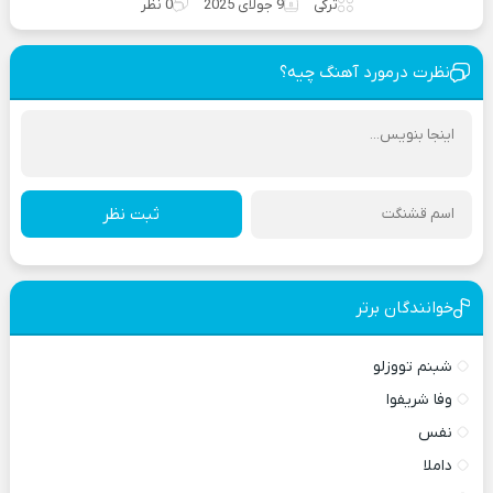
ترکی
9 جولای 2025
0 نظر
نظرت درمورد آهنگ چیه؟
ثبت نظر
خوانندگان برتر
شبنم تووزلو
وفا شریفوا
نفس
داملا