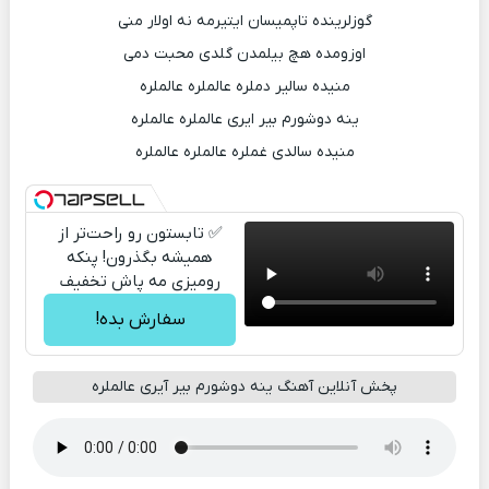
گوزلرینده تاپمیسان ایتیرمه نه اولار منی
اوزومده هچ بیلمدن گلدی محبت دمی
منیده سالیر دملره عالملره عالملره
ینه دوشورم بیر ایری عالملره عالملره
منیده سالدی غملره عالملره عالملره
✅ تابستون رو راحت‌تر از
همیشه بگذرون! پنکه
رومیزی مه پاش تخفیف
خورد!!!
سفارش بده!
پخش آنلاین آهنگ ینه دوشورم بیر آیری عالملره