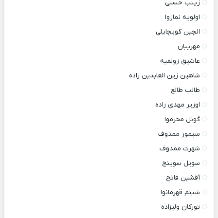
زینب حسنی
اولویه نمازوا
الچین گویچایلی
مهریبان
عاشیق زولفیه
شاهین زین العابدین زاده
طالب طالع
اوزیر مهدی زاده
گونل محرموا
سیمور ممدوف
شهرت ممدوف
سویل سوینج
آقشین فاتح
شبنم قهرمانوا
تورکان ولیزاده