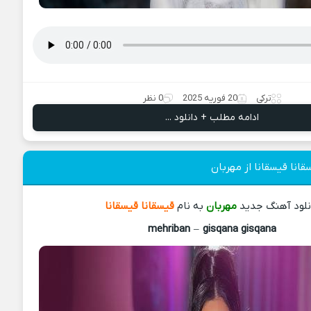
ترکی
20 فوریه 2025
0 نظر
ادامه مطلب + دانلود ...
انا قیسقانا از مهربان
نلود آهنگ جدید
مهربان
به نام
قیسقانا قیسقانا
mehriban
–
gisqana gisqana