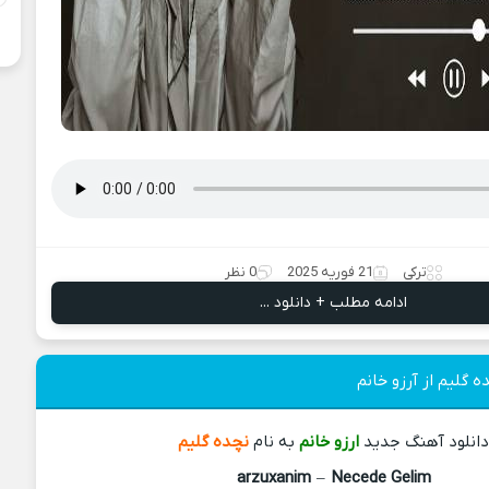
ترکی
21 فوریه 2025
0 نظر
ادامه مطلب + دانلود ...
 گلیم از آرزو خانم
انلود آهنگ جدید
ارزو خانم
به نام
نچده گلیم
arzuxanim
–
Necede Gelim