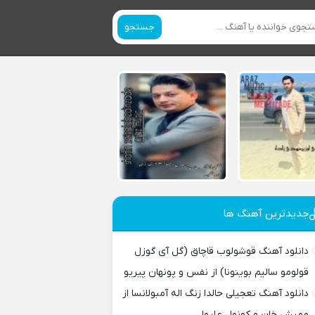
جستجو
جدیدترین آهنگ ها
دانلود آهنگ قوشولوب قاچاق (گل آی گوزل
قولومو سالیم بوینونا) از نفس و پونهان پیریو
دانلود آهنگ تعجیلی حالدا زنگ اله آمبولانسا از
ممیش خان و کونول علیوا