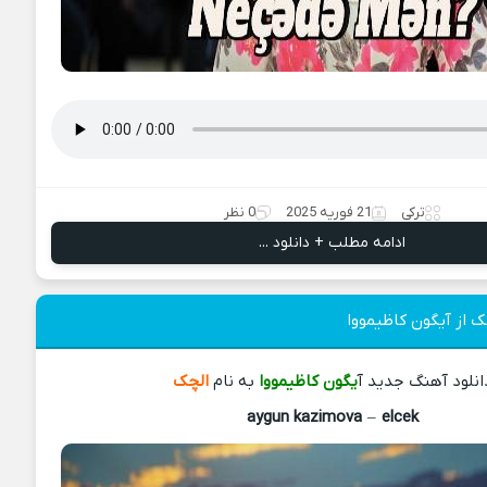
ترکی
21 فوریه 2025
0 نظر
ادامه مطلب + دانلود ...
ک از آیگون کاظیمووا
انلود آهنگ جدید آ
یگون کاظیمووا
به نام
الچک
aygun kazimova
–
elcek