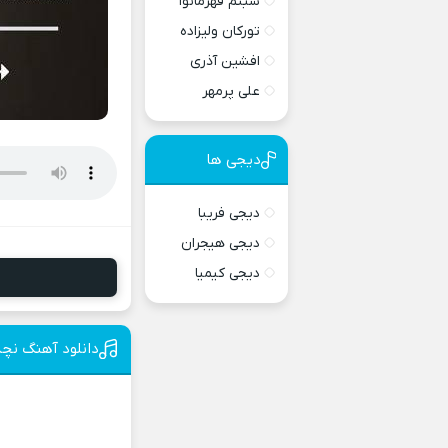
شبنم قهرمانوا
تورکان ولیزاده
افشین آذری
علی پرمهر
دیجی ها
دیجی فریبا
دیجی هیجران
دیجی کیمیا
دانلود آهنگ نچده
د