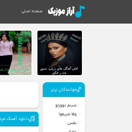
صفحه اصلی
خوانندگان برتر
شبنم تووزلو
وفا شریفوا
دانلود آهنگ مرمی
نفس
داملا