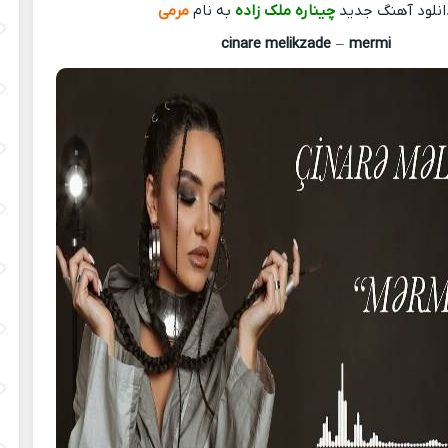
انلود آهنگ جدید
چیناره ملک زاده
به نام
مرمی
cinare melikzade
–
mermi