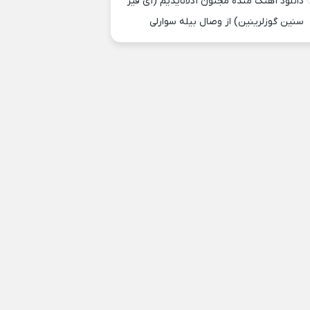
دانلود آهنگ منده مجنون آدلانایدیم (آی قیز
سنین گوزلرینین) از وصال بیله سوارلی