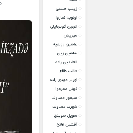
د
زینب حسنی
اولویه نمازوا
الچین گویچایلی
مهریبان
عاشیق زولفیه
شاهین زین
العابدین زاده
طالب طالع
اوزیر مهدی زاده
گونل محرموا
سیمور ممدوف
شهرت ممدوف
سویل سوینج
آقشین فاتح