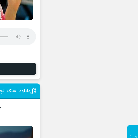
دانلود آهنگ الچ
د